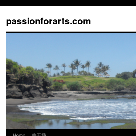
Skip
to
passionforarts.com
content
Home
关于我