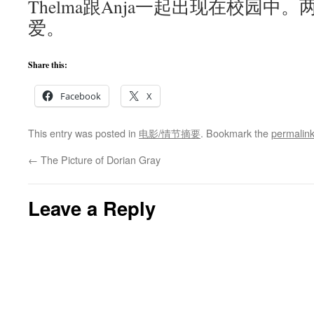
Thelma跟Anja一起出现在校园中
爱。
Share this:
Facebook
X
This entry was posted in
电影/情节摘要
. Bookmark the
permalin
←
The Picture of Dorian Gray
Leave a Reply