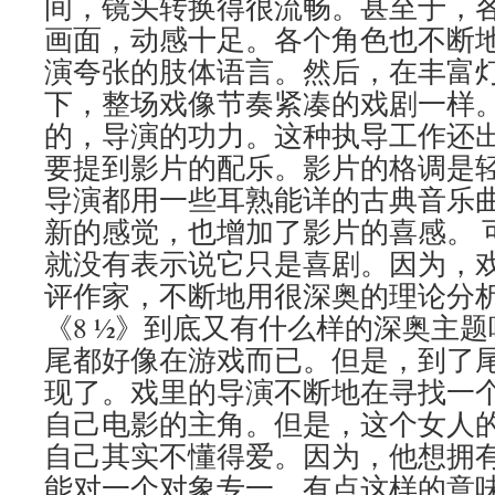
间，镜头转换得很流畅。甚至于，
画面，动感十足。各个角色也不断
演夸张的肢体语言。然后，在丰富
下，整场戏像节奏紧凑的戏剧一样
的，导演的功力。这种执导工作还出
要提到影片的配乐。影片的格调是
导演都用一些耳熟能详的古典音乐
新的感觉，也增加了影片的喜感。 
就没有表示说它只是喜剧。因为，
评作家，不断地用很深奥的理论分
《8 ½》到底又有什么样的深奥主
尾都好像在游戏而已。但是，到了
现了。戏里的导演不断地在寻找一
自己电影的主角。但是，这个女人的
自己其实不懂得爱。因为，他想拥
能对一个对象专一。有点这样的意