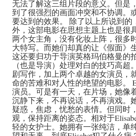
无法了解这三组片段的意义。但是
到了很强烈的画面冲突和不协调。
要达到的效果。 除了以上所说到的
外，这部电影在思想主题上也是很
两个女主角，没有化妆上阵，很多
大特写。而她们却真的让《假面》
这还要归功于导演英格玛伯格曼的
（也是导演）处理对白的技巧高超
剧写作，加上两个卓越的女演员，
命的苦难和对人性的绝望的电影。 Eli
演员。可是有一天，在片场，她像
沉静下来，不再说话，不再演戏。
疑惑，焦虑，忧愁的表情。但同时
观，保持距离的姿态。相对于Elisabe
轻的女护士。她拥有一张纯洁，单
望和无辜。到底Elisabet犯了什