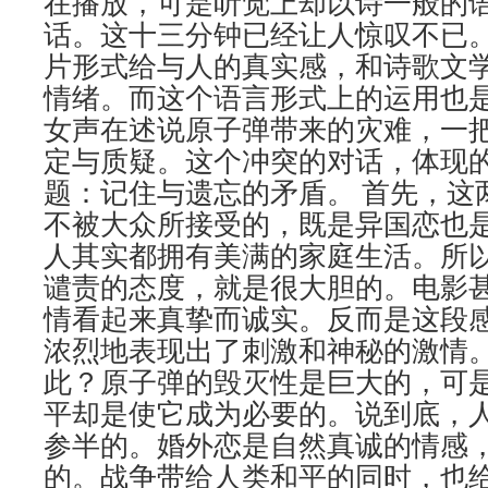
在播放，可是听觉上却以诗一般的
话。这十三分钟已经让人惊叹不已
片形式给与人的真实感，和诗歌文
情绪。而这个语言形式上的运用也
女声在述说原子弹带来的灾难，一
定与质疑。这个冲突的对话，体现
题：记住与遗忘的矛盾。 首先，这
不被大众所接受的，既是异国恋也
人其实都拥有美满的家庭生活。所
谴责的态度，就是很大胆的。电影甚
情看起来真挚而诚实。反而是这段
浓烈地表现出了刺激和神秘的激情
此？原子弹的毁灭性是巨大的，可
平却是使它成为必要的。说到底，
参半的。婚外恋是自然真诚的情感
的。战争带给人类和平的同时，也