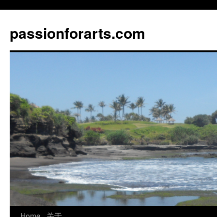
Skip
to
passionforarts.com
content
Home
关于