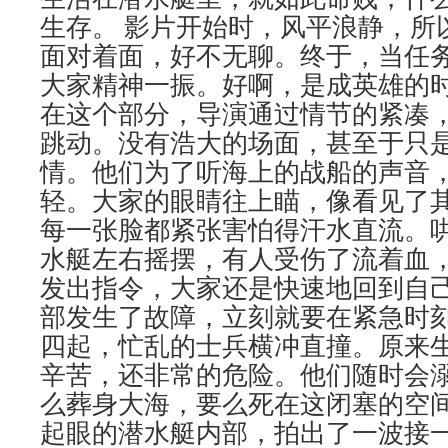
生存。 影片开始时，风平浪静，所
面对着面，好不无聊。终于，当任
大家精神一振。好啊，是成英雄的
在这个部分，导演通过情节的紧凑
跳动。没有浩大的场面，甚至于只
情。他们为了听海上的战船的声音
轻。大家的眼睛往上瞄，像看见了
每一张脸都紧张害怕得汗水直流。
水艇左右摇摆，有人受伤了流着血
发出指令，大家还是快速地回到自
部发生了故障，立刻就要在紧急时
四起，忙乱的士兵横冲直撞。原来
辛苦，还非常的危险。他们随时会
么葬身大海，要么死在这闭塞的空
起眼的潜水艇内部，拍出了一波接