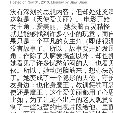
Posted on
Nov 01, 2010, Monday
by
Siaw Shan
没有深刻的思想内容，但却处处充
这就是《天使爱美丽》。 电影开始
女主角，爱美丽。 她头脑古灵精怪
就是能够找到许多小小的玩意，而
果只是一个平凡的女主角（即使很
没有故事了。所以，故事要开始发
角，作除了头脑爱捣蛋以外，却也
她看见了许多忧愁郁闷的人，也看
伙。所以，她动起脑筋来，想办法
了。她变成了一个隐形的天使，守
友身边；也化身魔王，教训惩罚可恶
使还是魔王，这个爱美丽都用了心
比如，为了让足不出户的老人观赏
制了一些短暂的电视片段给他。里