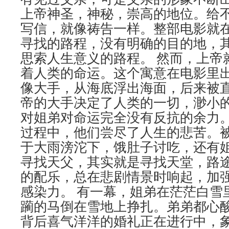
上帝神圣，神秘，崇高的地位。给
写信，就像祷告一样。整部电影就
寻找的路程，没有明确的目的地，
思索人生意义的路程。 然而，上帝
着人类的命运。这个寓意在电影里
像大手，从海底浮出海面，后来被
帝的大手决定了人类的一切，渺小
对姐弟对命运完全没有反抗的余力
过程中，他们尝尽了人生的悲苦。
于大雨滂沱下，饿肚子讨吃，还有
寻找天父，其实就是寻找天堂，路
的配乐，总在悲剧情景时响起，加
感染力。 有一幕，姐弟在茫茫白雪
躏的马倒在雪地上挣扎。弟弟都心
背后喜气洋洋的婚礼正在进行中，