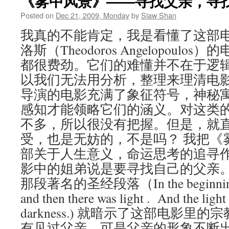
《雾中风景》——寻找父亲，寻
Posted on
Dec 21, 2009, Monday
by
Siaw Shan
我真的不能肯定，我是看懂了这部
洛斯（Theodoros Angelopoul
都很费劲。它们的难懂并不在于逻
以我们无法用分析，整理来理清电
导演的电影充满了象征符号，神秘
感知才能领略它们的涵义。对这类
不多，所以很没有把握。但是，就
受，也是无妨的，不是吗？ 我把《
部关于人生意义，命运思考的追寻
影中的姐弟说是要寻找自己的父亲
那段著名的圣经段落（In the beginning w
and then there was light . And the ligh
darkness.) 就暗示了这部电影里
有见过父亲，可是父亲的形象不断