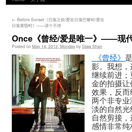
←
Before Sunset《日落之前/爱在日落巴黎时/爱在
日落黄昏时》——讲个不停
Once《曾经/爱是唯一》——现
Posted on
May 14, 2012, Monday
by
Siaw Shan
《曾经》
影。我想，
继续前进；
金的拍摄让
效果，反而
两个非专业
淡的自然光
自然剪接，
感情非常纯