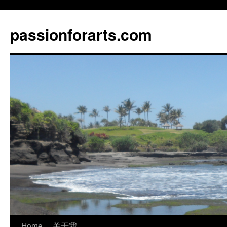
Skip
to
passionforarts.com
content
Home
关于我