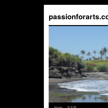
Skip
to
passionforarts.
content
Home
关于我