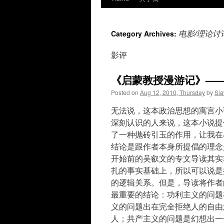
电影/理论讨
Category Archives:
影评
《启蒙教授漫游记》—
Posted on
Aug 12, 2010, Thursday
by
Si
无法说，这本政治思想的寓言小
深刻认识的人来说，这本小说提
了一种抛砖引玉的作用，让我在
结论是跟作者本身所提倡的理念
开始前的吴叡文的专文导读其实
扎的事实基础上，所以可以说是
的逻辑关系。但是，导读将作者
最重要的结论：功利主义的问题
义的问题出在完全拒绝人的自由
人；共产主义的问题是幻想出一