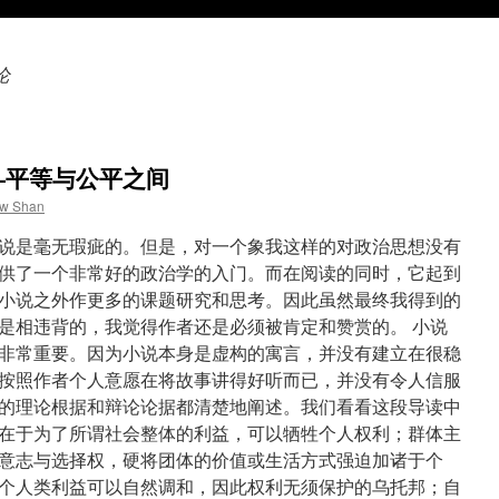
论
—平等与公平之间
aw Shan
说是毫无瑕疵的。但是，对一个象我这样的对政治思想没有
供了一个非常好的政治学的入门。而在阅读的同时，它起到
小说之外作更多的课题研究和思考。因此虽然最终我得到的
是相违背的，我觉得作者还是必须被肯定和赞赏的。 小说
非常重要。因为小说本身是虚构的寓言，并没有建立在很稳
按照作者个人意愿在将故事讲得好听而已，并没有令人信服
的理论根据和辩论论据都清楚地阐述。我们看看这段导读中
在于为了所谓社会整体的利益，可以牺牲个人权利；群体主
意志与选择权，硬将团体的价值或生活方式强迫加诸于个
个人类利益可以自然调和，因此权利无须保护的乌托邦；自