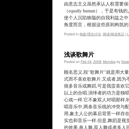
由意志主义虽然承认人权需要保
（equally human），
使个人沉陷狭隘的自我利益之中
角度而言，根据这些原则构筑的
Posted in
电影/理论讨论
,
阅读/阅读笔记
|
L
浅谈歌舞片
Posted on
Feb 04, 2008, Monday
by
Siaw
顾名思义,段”歌舞片”就是用大
式而不喜欢歌舞片.又或者,因为
很多音乐或舞蹈,可是我蛮喜欢它
以上的合唱.演绎者的功力是独
心戏一样.它不象双人对唱那样
唱音乐中,两条音乐线的冲突与配
用,象主人公的幕后背景一样存在
实也和音乐一样.但是,舞蹈是视
的效果.单人舞,双人舞或者多人