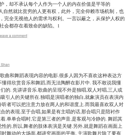
护，却不承认每个人作为一个人的内在价值是平等的
于是有钱的人自然就比贫穷的人更有权，此外，完全仰赖市场机制，也
，完全无视他人的需求与权利。一言以蔽之，从保护人权的
社会都存在着致命的缺陷。1
eave a comment
 Shan
量歌曲和舞蹈表现内容的电影.很多人因为不喜欢这种表达方
不懂得欣赏音乐和舞蹈,而无法陶醉在影片中. 我不敢说我懂
们的. 先讲讲音乐.歌曲的呈现不外是独唱,双人对唱,三人或
唱吸引人的关键所在.独唱是演唱者的独白,就象演员在表演内
,聆听者可以把注意力放在两人的和谐度上.而我最喜欢双人对
合的表现.至于合唱,如果是有主唱的话,那合唱只是陪衬作
着.单单合唱时,它是第三者的声音,是客观与冷静的. 舞蹈其
觉性的.所以,舞者的肢体表演是关键.另外,就是舞蹈在画面上
同时舞动的大场面,都讲究画面的平衡. 主演歌舞片除了要有