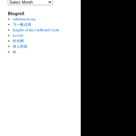
Archives
Blogroll
calltoreason.org
飞一般点滴
Knights of the Cardboard Castle
LevArt
时光网
有人部落
欢