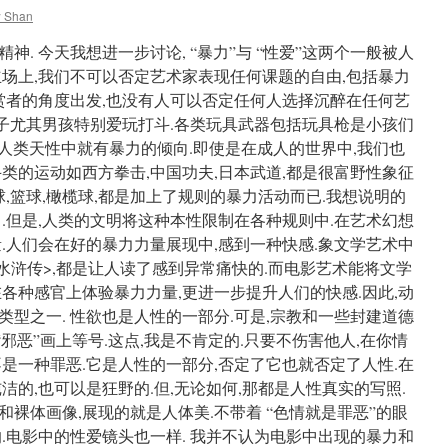
w Shan
. 今天我想进一步讨论, “暴力”与 “性爱”这两个一般被人
立场上,我们不可以否定艺术家表现任何课题的自由,包括暴力
鉴赏者的角度出发,也没有人可以否定任何人选择沉醉在任何艺
孩子尤其男孩特别爱玩打斗.各类玩具武器包括玩具枪是小孩们
,人类天性中就有暴力的倾向.即使是在成人的世界中,我们也
类的运动如西方拳击,中国功夫,日本武道,都是很富野性象征
球,篮球,橄榄球,都是加上了规则的暴力活动而已.我想说明的
.但是,人类的文明将这种本性限制在各种规则中.在艺术幻想
.人们会在好的暴力力量展现中,感到一种快感.象文学艺术中
水浒传>,都是让人读了感到异常痛快的.而电影艺术能将文学
各种感官上体验暴力力量,更进一步提升人们的快感.因此,动
型之一. 性欲也是人性的一部分.可是,宗教和一些封建道德
和 “邪恶”画上等号.这点,我是不肯定的.只要不伤害他人,在你情
是一种罪恶.它是人性的一部分,否定了它也就否定了人性.在
洁的,也可以是狂野的.但,无论如何,那都是人性真实的写照.
裸体画像,展现的就是人体美.不带着 “色情就是罪恶”的眼
.电影中的性爱镜头也一样. 我并不认为电影中出现的暴力和