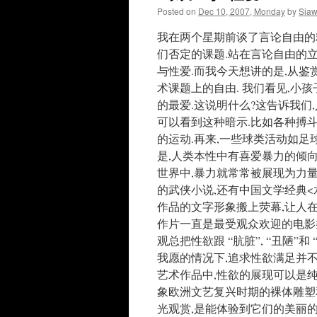
Posted on
Dec 10, 2007, Monday
by
Sia
我在两个星期前谈了言论自由的精神
们否定的课题.站在言论自由的
与性爱.而我今天想讲的是,从
术课题上的自由. 我们看见,小
的最爱.这说明什么?这告诉我们
可以看到这种暗示.比如各种搏斗
的运动.再来,一些球类活动如足
是,人类本性中有喜爱暴力的倾向
世界中,暴力就常常被展现为力量
的武侠小说,还有中国文学经典<
作品的文字形象搬上荧幕,让人在
作片一直是最受观众欢迎的电影类
观总把性欲跟 “肮脏”, “丑陋”
我愿的情况下,追求性欲满足并不
艺术作品中,性欲的展现可以是纯
象欧洲文艺复兴时期的裸体雕塑和
光观赏,是能体验到它们的美丽的