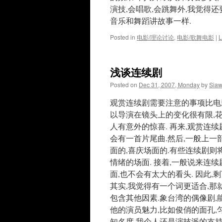
演技,会唱歌,会跳舞外,我觉得还
音乐和舞蹈讲故事一样.
Posted in
电影/理论讨论
,
电影/歌舞电影
|
L
浅谈连续剧
Posted on
Dec 31, 2007, Monday
by
Sia
观赏连续剧需要注意的事项比电影
以导演在镜头上的变化很有限,
人有意外的惊喜. 再来,观赏连
会有一首片尾曲.然后,一般上一
面的,喜庆场面的.有些连续剧
情绪的场面. 接着,一般说来连
面,也不会有太大的看头. 因此,
其实,我觉得有一个词更适合,那
包含其他因素.象台湾的偶像剧
他的演员魅力,比如俊俏的面孔,匀
知名度.我个人还是演技派的支持