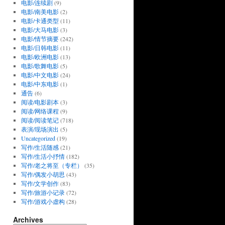
电影/连续剧
(9)
电影/南美电影
(2)
电影/卡通类型
(11)
电影/大马电影
(3)
电影/情节摘要
(242)
电影/日韩电影
(11)
电影/欧洲电影
(13)
电影/歌舞电影
(5)
电影/中文电影
(24)
电影/中东电影
(1)
通告
(6)
阅读/电影剧本
(3)
阅读/网络课程
(9)
阅读/阅读笔记
(718)
表演/现场演出
(5)
Uncategorized
(19)
写作/生活随感
(21)
写作/生活小抒情
(182)
写作/老之将至（专栏）
(35)
写作/偶发小胡思
(43)
写作/文学创作
(83)
写作/旅游小记录
(72)
写作/游戏小虚构
(28)
Archives