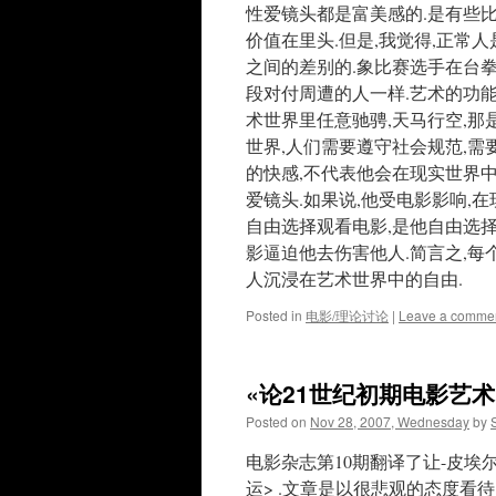
性爱镜头都是富美感的.是有些
价值在里头.但是,我觉得,正
之间的差别的.象比赛选手在台
段对付周遭的人一样.艺术的功
术世界里任意驰骋,天马行空,那
世界,人们需要遵守社会规范,需
的快感,不代表他会在现实世界
爱镜头.如果说,他受电影影响,
自由选择观看电影,是他自由选
影逼迫他去伤害他人.简言之,每
人沉浸在艺术世界中的自由.
Posted in
电影/理论讨论
|
Leave a comme
«论21世纪初期电影艺
Posted on
Nov 28, 2007, Wednesday
by
电影杂志第10期翻译了让-皮埃尔.格昂
运> .文章是以很悲观的态度看