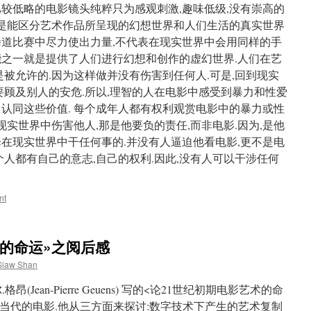
比较低略的电影镜头纯粹只为感观刺激,趣味低级,没有崇高的
常人是能区分艺术作品所呈现的幻想世界和人们生活的真实世界
拳道比赛中尽力使出力量,不代表在现实世界中会用同样的手
能之一就是提供了人们进行幻想和创作的虚幻世界.人们在艺
是被允许的.因为这样做并没有伤害到任何人.可是,回到现实
要顾及别人的安危.所以,理智的人在电影中感受到暴力和性爱
中认同这些价值. 每个成年人都有权利观赏电影中的暴力或性
在现实世界中伤害他人,那是他要负的责任,而非电影.因为,是他
择在现实世界中干任何事的.并没有人逼迫他看电影,更不是电
个人都有自己的意志,自己的权利.因此,没有人可以干涉任何
nt
术的命运»之阅后感
Siaw Shan
(Jean-Pierre Geuens) 写的<论21世纪初期电影艺术的命
待当代的电影.他从三方面来探讨:数字技术下产生的艺术复制