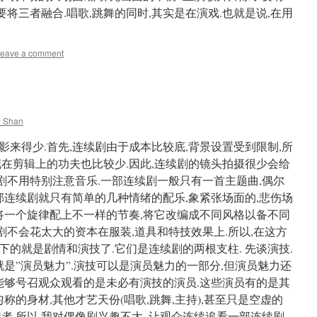
要将三者融合.唱歌,跳舞的同时,其实是在演戏.也就是说,在用
eave a comment
w Shan
来得少.首先,连续剧由于成本比较底,背景设置受到限制,所
花在剪辑上的功夫也比较少.因此,连续剧的镜头拍摄很少会给
续剧不用特别注意音乐.一部连续剧一般只有一首主题曲,偶尔
部连续剧就只有简单的几种情绪的配乐,象紧张场面的,悲伤场
则将一个旋律配上不一样的节奏,将它改编成不同风格以备不同
续剧不会花太大的资本在服装,道具和特技效果上.所以,在这方
剩下的就是剧情和演技了.它们是连续剧的两根支柱. 先谈演技.
就是”演员魅力”.演技可以是演员魅力的一部分,但演员魅力还
,能够号召观众观看的是未必有演技的演员.这些演员有的是其
称的身材,其他才艺天份(唱歌,跳舞,主持),甚至只是空虚的
者.所以,我对偶像剧兴趣不大. 让观众连续追看一部连续剧