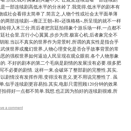
就是一部连续剧高低水平的分水岭了.我觉得,低水平的剧本有
人物或社会看得太简单了.简言之,人物个性或社会太平面单薄
的两部连续剧–«雍正王朝»和«还珠格格»,所呈现的就不一样
描绘得入木三分;而后者把宫廷拍得象个游乐场一样,一点都不
廷社会里,言行小心翼翼,步步为营,极富心机;后者象完全不
胡闹.当以不真实的世界作为背景时,所谓的真实性是指合乎
在武侠世界或魔幻世界,人物心理变化是否合乎故事背景的常
怕恶的强权世界如何逼迫人民呈现在观众眼前,各个人物形象
的. 不好的剧本的第二个毛病是剧情的发展没有必要.很多肥
不必要的剧情. 这样一来,会破坏了整部剧的完整性.其实,
以剧情没有发挥作用,变得没有意义,更不用说完整性了. 虽
,似乎连续剧更容易拍.其实,电影只需照顾120分钟的效果
要拍得好一点都不简单.我想,也正因为拍好的连续剧很难,所
ave a comment