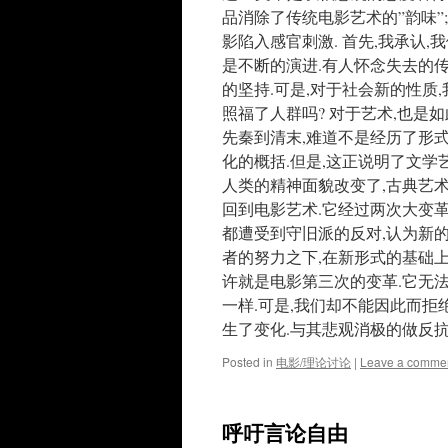
品消除了传统电影艺术的”韵味”
影陷入感官刺激. 首先,我承认
是不断的演进.有人怀念失去的传
的坚持.可是,对于社会新的性质
照福了人群吗? 对于艺术,也是
先秦到清末,难道不是经历了形式
化的概括.但是,这正说明了文学
人类的精神面貌改变了,古典艺
回到电影艺术.它经过两次大变革
都遭受到守旧派的反对,认为新
者的努力之下,在新形式的基础
许就是电影第三次的变革.它无
一样.可是,我们却不能因此而拒
生了变化.与其悲观消极的做反抗
Posted in
电影/理论讨论
|
Leave a comme
呼吁言论自由