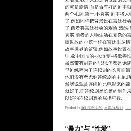
的就是剧情.而是否有好的剧本
两个毛病.第一,不真实.剧本将
了.例如同样把背景设在宫廷社会
了.前者将宫廷社会的艰险,残酷
真实.前者的人物生活在复杂的宫
懂世故的小孩一样在宫廷里尽情
故事世界的逻辑.例如故事设置
理.象中国拍的«水浒专»将欺善
虽然带有封建的思想,但都是饱满
皂剧纯粹为了连续剧的长度而编写
他们没有考虑到连续剧的主题,所
然我说观赏连续剧比电影来的简单
就好了.而连续剧是长篇的制作,
以好的连续剧真的屈指可数.
Posted in
电影/理论讨论
,
电影/连续剧
|
Le
“暴力”与 “性爱”