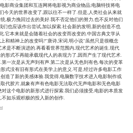
;电影商业集团和互连网将电影视为商业物品;电脑特技将电
,我们今天的世界改变了,跟以往不一样了.但是,人类社会从来就
统,极力挽回过去的美好.我不否定他们的努力,也不反对他们
,我们也应该作出尝试,加以探索.社会新的发明,新的创造不也
如此.它本来就是会随着社会的改变而改变的.中国古典文学从
上和精神上的改变吗?”唐诗,宋词,明小说”虽然只是很概念
艺术是不断演进的.再看看世界范围内,现代艺术的诞生.现代
术的形式不再能承载现代人的表现力了,因而产生了现代艺术.
.第一次是从无声到有声.第二次是从无色到有色.每次的变革
的形式没有旧有形式在美学上的意义.可是,经过许多电影工作
上创造了新的美感体验.我觉得,电脑数字技术进入电影制作或
法取代胶片,就象有声有色电影无法取代无声电影和无色电影
绝对这个电影的新形式进行探索.我们必须接受,电影的本质发
,不如乐观积极的投入新的创作.
nt