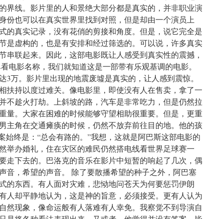
的界线。影片里的人和景绝大部分都是真实的，并非职业演
身份也可以在真实世界里找到对照，但是却由一个演员上
式的真实记录，没有花俏的剪接和角度。但是，说它完全是
节是虚构的，也是有安排和经过筛选的。可以说，许多真实
节串联起来。因此，这部电影既让人感受到真实性的震撼，
单看电影名称，我们就知道这是一部带有乐观基调的电影。
高达3万。影片里出现的地震废墟是真实的，让人感到震惊。
相扶持以度过难关。像电影里，即使没有人在售卖，拿了一
并不趁火打劫。上斜坡的路，汽车是非常吃力，但是仍然拉
重量。大家在困难的时候能够守望相助很重要。但是，更重
男主角在交通瘫痪的时候，仍然不放弃前往目的地。他的孩
答案始终是：“总会有路的。”我想，这就是阿巴斯这部电影的
然举办婚礼，住在灾区的难民仍然搭电线看世界足球赛一
要走下去的。巴洛克的音乐在影片中短暂的响起了几次，偶
声音，希望的声音。 除了要散播希望的种子之外，阿巴塞
式的东西。有人面对灾难，悲恸地问苍天为何要惩罚伊朗
有人却平静地认为，这是神的旨意，必须接受。更有人认为
自然现象，像命运般有人落难有人幸免。我察觉不到导演自
只是将各种看法表现出来。又或者，他觉得并没有答案。毕