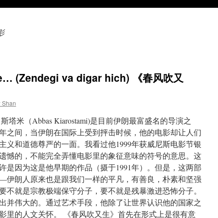
影
ore… (Zendegi va digar hich) 《春风吹又
w Shan
米（Abbas Kiarostami)是目前伊朗最富盛名的导演之
990年之间，当伊朗在国际上受到抨击时候，他的电影却让人们
主义和道德尊严的一面。我看过他1999年获威尼斯电影节银
遗憾的，不能完全弄懂电影里的象征意味的符号的意思。这
许是因为这是他早期的作品（摄于1991年）。但是，这两部
—伊朗人原来也是跟我们一样的平凡，有善良，朴素和坚强
要不就是宗教极端保守分子，要不就是残暴激进恐怖分子。
出并伟大的。通过艺术手段，他除了让世界认识他的国家之
影里的人文关怀。 《春风吹又生》首先在形式上是很有意