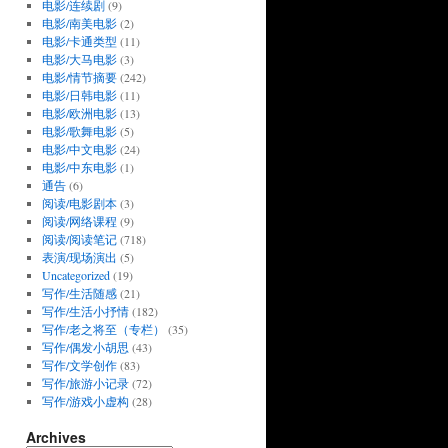
电影/连续剧
(9)
电影/南美电影
(2)
电影/卡通类型
(11)
电影/大马电影
(3)
电影/情节摘要
(242)
电影/日韩电影
(11)
电影/欧洲电影
(13)
电影/歌舞电影
(5)
电影/中文电影
(24)
电影/中东电影
(1)
通告
(6)
阅读/电影剧本
(3)
阅读/网络课程
(9)
阅读/阅读笔记
(718)
表演/现场演出
(5)
Uncategorized
(19)
写作/生活随感
(21)
写作/生活小抒情
(182)
写作/老之将至（专栏）
(35)
写作/偶发小胡思
(43)
写作/文学创作
(83)
写作/旅游小记录
(72)
写作/游戏小虚构
(28)
Archives