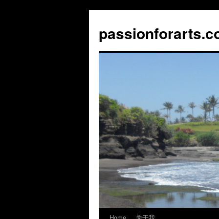
Skip
to
passionforarts.
content
Home
关于我