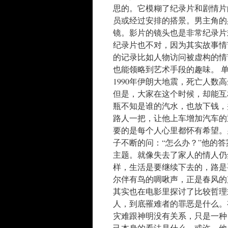
思的。它模糊了纪录片和剧情片
员或经过安排的搭景。男主角的
镜。影片的镜头也是非常纪录片
纪录片也不对，因为其实故事情
的记录比如人物访问被虚构的情
也能领略到艺术手段的趣味。 
1990年伊朗大地震，死亡人数
但是，大家在这个时候，却能互
瓶不知是谁的汽水，也放下钱，
路人一把，让他上车增加汽车的
要的是每个人心里都怀有希望。
子不断的问：“怎么办？”他的
主题。就像失去了家人的情人仍
样，生活是要继续下去的，路是
尔伴有鸟的啁啾声，正是春风的
其实也在电影里探讨了比较哲理
人，到底罹难者的罪恶是什么。
灾难跟神明没有关系，只是一种
己本身的看法是什么。或许，他