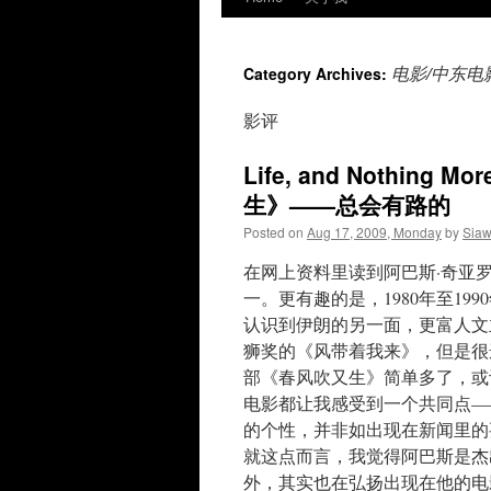
电影/中东电
Category Archives:
影评
Life, and Nothing M
生》——总会有路的
Posted on
Aug 17, 2009, Monday
by
Sia
在网上资料里读到阿巴斯·奇亚罗斯塔
一。更有趣的是，1980年至1
认识到伊朗的另一面，更富人文
狮奖的《风带着我来》，但是很
部《春风吹又生》简单多了，或
电影都让我感受到一个共同点—
的个性，并非如出现在新闻里的
就这点而言，我觉得阿巴斯是杰
外，其实也在弘扬出现在他的电