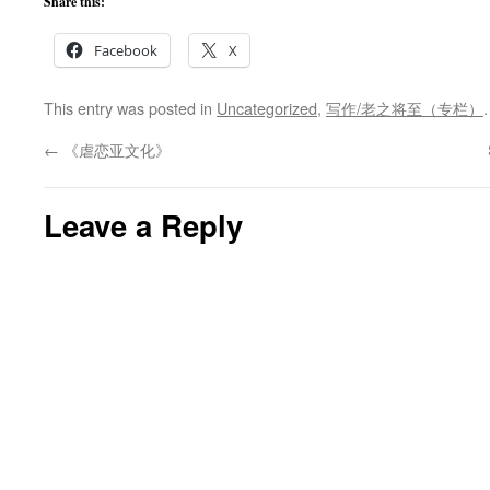
Share this:
Facebook
X
This entry was posted in
Uncategorized
,
写作/老之将至（专栏）
←
《虐恋亚文化》
Leave a Reply