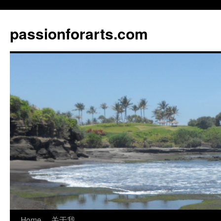
Skip
to
passionforarts.com
content
Home
关于我