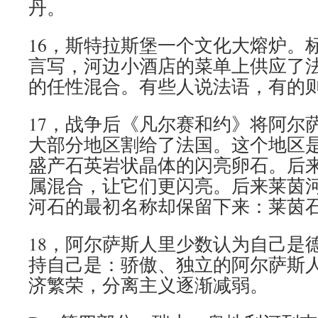
丹。
16，斯特拉斯堡一个文化大熔炉。
言写，河边小酒店的菜单上供应了
的任性混合。有些人说法语，有的
17，战争后《凡尔赛和约》将阿尔
大部分地区割给了法国。这个地区
盛产石英岩状晶体的闪亮卵石。后
属混合，让它们更闪亮。后来莱茵
河石的最初名称却保留下来：莱茵
18，阿尔萨斯人里少数认为自己是
持自己是：骄傲、独立的阿尔萨斯
济繁荣，分离主义逐渐减弱。