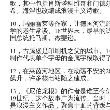
歌，其中包括肖斯塔科维奇和门德
希。海涅也改编成浪漫主义诗歌。
10，玛丽雪莱等作家，让德国河流
学的老生常谈。18世界末，最早的
国总统托马斯。杰斐逊。
11，古腾堡是印刷机之父的城市。1
制作代表单个字母的金属字模取得
12，在莱茵河地区，在动荡不安的2
飙升，许多核电站随之建成。
13，《尼伯龙根》的作者是谁至今仍
19世纪，这个故事广为流传。当时
是浪漫主义作品，聚焦于血的背叛