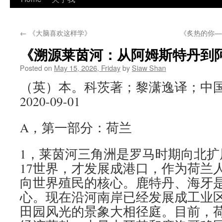
←
《大脑喜欢这样学》
《炙热的你—
《溯源莱茵河：从阿姆斯特丹到
Posted on
May 15, 2026, Friday
by
Siaw Shan
（英）本。科茨著；黎潇逸译；中
2020-09-01
A，第一部分：荷兰
1，莱茵河三角洲是罗马时期向北扩
17世界，才发展成港口，作为荷兰
向世界殖民的核心。鹿特丹、海牙
心。现在沿河南岸已经发展成工业
田园风光的景象大相径庭。目前，