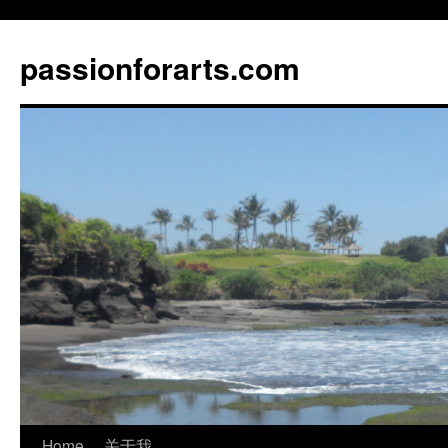
Skip
to
passionforarts.com
content
Home
关于我