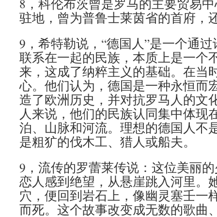
8，科伦布茨曾是罗马的主要贸易中
驻地，曾为普鲁士莱茵省的首府，
9，希特勒说，“德国人”是一个通
联系在一起的民族，本质上是一个
来，这成了纳粹主义的基础。在当
心。他们认为，德国是一种永恒而
造了欧洲历史，并对抗罗马人的文
人来说，他们的民族认同集中体现
泊、山脉和河流。理想的德国人不
是粗犷的伐木工、猎人或船夫。
9，流传的罗蕾莱传说：这位美丽的
恋人感到绝望，从悬崖跳入河里。
穴，便回到岩石上，像幽灵塞壬一
而死。这个故事改变成无数的歌曲