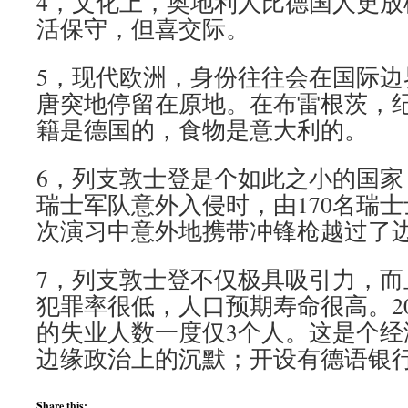
4，文化上，奥地利人比德国人更放
活保守，但喜交际。
5，现代欧洲，身份往往会在国际边
唐突地停留在原地。在布雷根茨，
籍是德国的，食物是意大利的。
6，列支敦士登是个如此之小的国家，
瑞士军队意外入侵时，由170名瑞
次演习中意外地携带冲锋枪越过了
7，列支敦士登不仅极具吸引力，而
犯罪率很低，人口预期寿命很高。20
的失业人数一度仅3个人。这是个经
边缘政治上的沉默；开设有德语银
Share this: