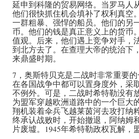
延申到科隆的贸易网络。当罗马人
他们很快抓住机会填补了权利真空。
一群粗暴、强悍的船员。他们的另
币。他们的钱是真正意义上的货币
值观。后来，他们遇上竞争对手，
到北方去了。在查理大帝的统治下
来鼎盛时期。
7，奥斯特贝克是二战时非常重要的
在各国战争中都可以置身度外，采
不例外。可是，二战时希特勒没有
为盟军穿越欧洲道路中的一个巨大
翔机装着伞兵飞越莱茵河去攻打纳粹。
终承认战败时，开始撤退，阿纳姆
片废墟。1945年希特勒政权瓦解，