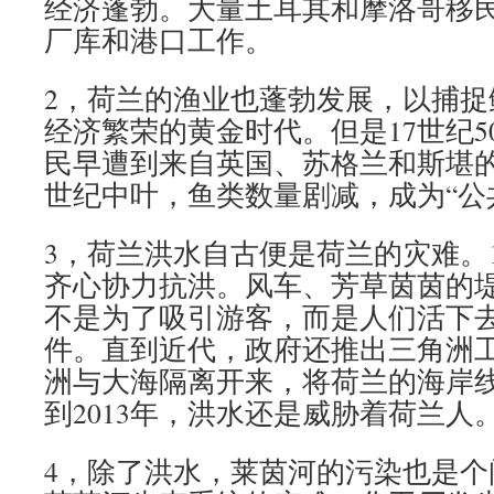
经济蓬勃。大量土耳其和摩洛哥移
厂库和港口工作。
2，荷兰的渔业也蓬勃发展，以捕捉
经济繁荣的黄金时代。但是17世纪5
民早遭到来自英国、苏格兰和斯堪的
世纪中叶，鱼类数量剧减，成为“公
3，荷兰洪水自古便是荷兰的灾难。
齐心协力抗洪。风车、芳草茵茵的
不是为了吸引游客，而是人们活下
件。直到近代，政府还推出三角洲
洲与大海隔离开来，将荷兰的海岸
到2013年，洪水还是威胁着荷兰人
4，除了洪水，莱茵河的污染也是个问