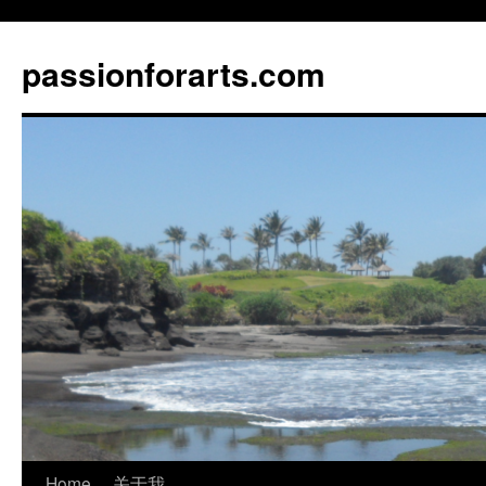
Skip
to
passionforarts.com
content
Home
关于我