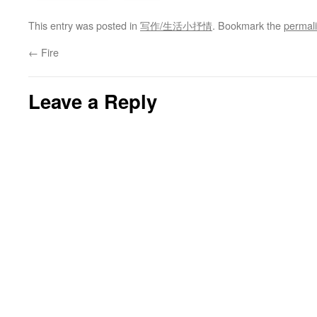
This entry was posted in
写作/生活小抒情
. Bookmark the
permal
←
Fire
Leave a Reply