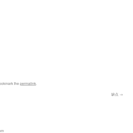
Bookmark the
permalink
.
缺点
→
 pm