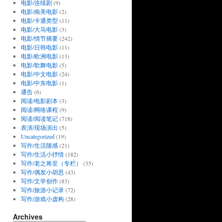
电影/连续剧
(9)
电影/南美电影
(2)
电影/卡通类型
(11)
电影/大马电影
(3)
电影/情节摘要
(242)
电影/日韩电影
(11)
电影/欧洲电影
(13)
电影/歌舞电影
(5)
电影/中文电影
(24)
电影/中东电影
(1)
通告
(6)
阅读/电影剧本
(3)
阅读/网络课程
(9)
阅读/阅读笔记
(718)
表演/现场演出
(5)
Uncategorized
(19)
写作/生活随感
(21)
写作/生活小抒情
(182)
写作/老之将至（专栏）
(35)
写作/偶发小胡思
(43)
写作/文学创作
(83)
写作/旅游小记录
(72)
写作/游戏小虚构
(28)
Archives