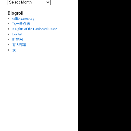
Archives
Blogroll
calltoreason.org
飞一般点滴
Knights of the Cardboard Castle
LevArt
时光网
有人部落
欢