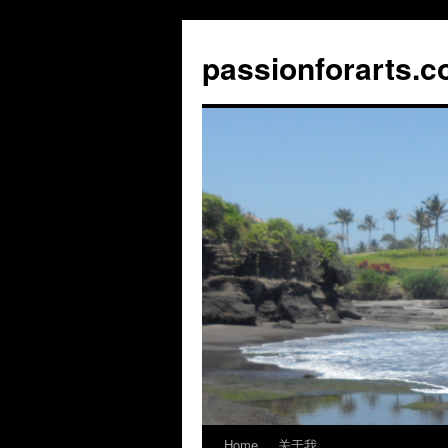
Skip
to
passionforarts.
content
Home
关于我