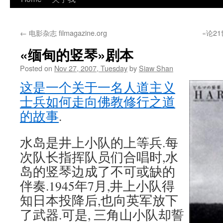
←
电影杂志 filmagazine.org
«论2
«缅甸的竖琴»剧本
Posted on
Nov 27, 2007, Tuesday
by
Siaw Shan
这是一个关于一名人道主义
士兵如何走向佛教修行之道
的故事
.
水岛是井上小队的上等兵.每
次队长指挥队员们合唱时,水
岛的竖琴边成了不可或缺的
伴奏.1945年7月,井上小队得
知日本投降后,也向英军放下
了武器.可是, 三角山小队却誓