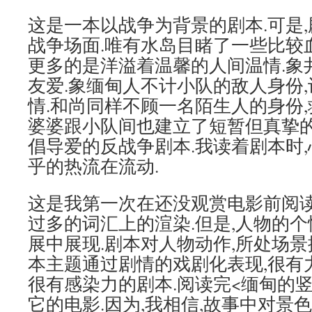
这是一本以战争为背景的剧本.可是
战争场面.唯有水岛目睹了一些比较血
更多的是洋溢着温馨的人间温情.象
友爱.象缅甸人不计小队的敌人身份
情.和尚同样不顾一名陌生人的身份,
婆婆跟小队间也建立了短暂但真挚的
倡导爱的反战争剧本.我读着剧本时
乎的热流在流动.
这是我第一次在还没观赏电影前阅读
过多的词汇上的渲染.但是,人物的
展中展现.剧本对人物动作,所处场景
本主题通过剧情的戏剧化表现,很有力
很有感染力的剧本.阅读完<缅甸的竖
它的电影.因为,我相信,故事中对景