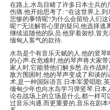
在路上,水岛目睹了许多日本士兵的
伤痛.他开始思考了: “在这世界上,
悲惨的事情呢?为什么会留给人们这
呢?”无法解答心里的疑问,他选择逃
继续追随他的队员.他穿着袈纱,冒充
缅甸人客气的款待.
水岛是个有音乐天赋的人.他的竖琴
的心声.在危难时,他的琴声将大家带
家人时,它能替他们解乡愁.在作战时
敌方围困时,他的琴声变成了和谈的
术,是一种国际语言.日本军爱唱歌.
缅甸少年也向水岛学习弹竖琴.日本人
论在战场上的立场是什么,都一样可
过音乐沟通.而更重要的,音乐在剧本