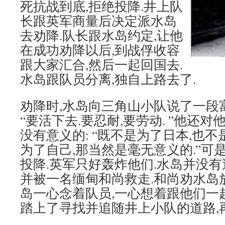
死抗战到底,拒绝投降.井上队
长跟英军商量后决定派水岛
去劝降.队长跟水岛约定,让他
在成功劝降以后,到战俘收容
跟大家汇合,然后一起回国去.
水岛跟队员分离,独自上路去了.
劝降时,水岛向三角山小队说了一段
“要活下去.要忍耐,要劳动. ”他还
没有意义的: “既不是为了日本,也不
为了自己,那当然是毫无意义的.”可
投降.英军只好轰炸他们.水岛并没有
并被一名缅甸和尚救走.和尚劝水岛
岛一心念着队员,一心想着跟他们一起
踏上了寻找并追随井上小队的道路,