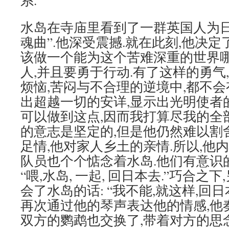
系.
水岛在寺庙里看到了一群英国人为日
魂曲”.他深受震撼.就在此刻,他决定
该做一个能为这个苦难深重的世界
人,并且要勇于行动.有了这样的勇气
烦恼,苦闷与不合理的逆境中,都不会
出超越一切的安详,显示出光明使者
可以做到这点,因而我打算尽我的全部
的意志是坚定的,但是他仍然难以割
足情,他对家人乡土的亲情.所以,他内
队员也个个惦念着水岛.他们有意识
“喂,水岛, 一起, 回日本去.”巧合
会了水岛的话: “我不能,就这样,回日
再次通过他的琴声表达他的情感,他
双方的鹦鹉也交换了,带着对方的思