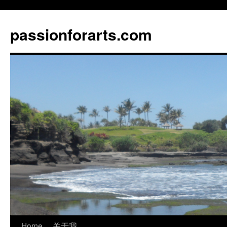
Skip
to
passionforarts.com
content
Home
关于我