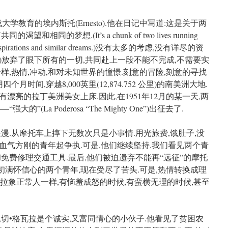
学教育的埃内斯托(Ernesto).他在日记中写道:这是关于两
同的梦想.(It’s a chunk of two lives running
ommon aspirations and similar dreams.)没有太多的考虑,没有详尽的资
ado)放弃了眼下所有的一切,共同赴上一段不能不完成,不需要实
样,热情,冲动,和对未知世界的憧憬.刻意的冒险,刻意的寻找
月时间,穿越8,000英里(12,874.752 公里)的南美洲大地.
漂亮的拉丁美洲美女上床.因此,在1951年12月的某一天,两
(La Poderosa “The Mighty One”)出征去了.
漫.从摩托车上摔下无数次只是小事情.用光旅费,饿肚子,没
血气方刚的青年起争执.可是,他们继续坚持.我们看见两个青
免费修理交通工具.最后,他们被迫遗弃不能再“远征”的摩托
当初满怀信心的两个青年,现在受尽了苦头.可是,热情转换成理
格瓦拉象正常人一样,有恼羞成怒的时候,有蛮横无理的时候,甚至
切•格瓦拉是个诚实,又富同情心的小伙子.他看见了贫困农