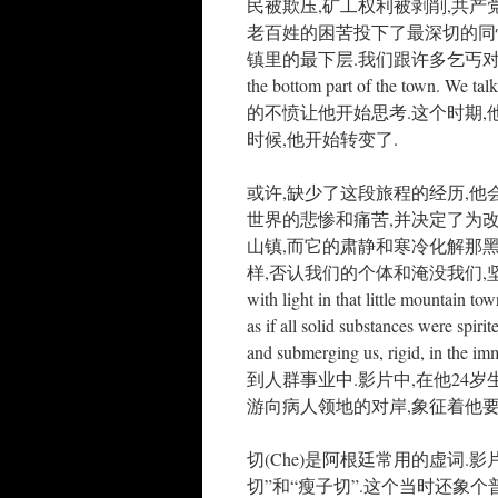
民被欺压,矿工权利被剥削,共产
老百姓的困苦投下了最深切的同
镇里的最下层.我们跟许多乞丐对话.我们
the bottom part of the town. We tal
的不愤让他开始思考.这个时期,
时候,他开始转变了.
或许,缺少了这段旅程的经历,他
世界的悲惨和痛苦,并决定了为
山镇,而它的肃静和寒冷化解那
样,否认我们的个体和淹没我们,坚强的,在那无
with light in that little mountain to
as if all solid substances were spir
and submerging us, rigid,
到人群事业中.影片中,在他24岁
游向病人领地的对岸,象征着他要
切(Che)是阿根廷常用的虚词
切”和“瘦子切”.这个当时还象个