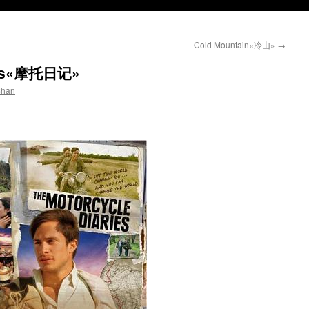
Cold Mountain«冷山»
→
ries«摩托日记»
Shan