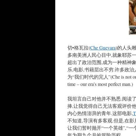
切•格瓦拉(
Che Guevara
)的人头
多南美洲人民心目中,就象耶苏一
超出了政治范围,成为一种精神象
乐,电影,书籍层出不穷.许多政
为“我们时代的完人”(Che is not only an i
time – our era’s most perfect man.)
我坦言自己对他并不熟悉.阅读
捧,让我觉得自己无法客观评价他
内心热情澎湃的青年.这部电影,
T
不知道,导演有多客观.但是,在
让我们暂时抛开“一个英雄”,“
年为期九个月的冒险历程.