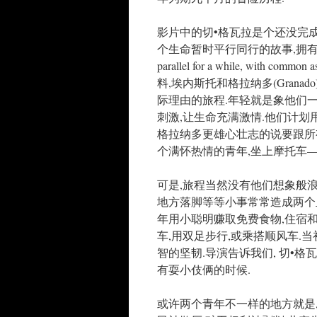
影片中的切•格瓦拉是个还没完成大
个生命暂时平行同行的故事,拥有共同的渴望和相
parallel for a while, with c
料,埃内斯托和格拉纳多(Gran
际理由的旅程.年轻就是象他们一
刺激,让生命充满激情.他们计划用四个
格拉纳多更雄心壮志的说要跟所有
个满怀热情的青年,坐上摩托车——“强大的”
可是,旅程当然没有他们想象般浪
地方落脚等等小事常常造成两个
年用小聪明赚取免费食物,住宿和
车,用双足步行,或乘搭顺风车.
智的坚韧.导演告诉我们, 切•
有耍小伎俩的时候.
或许两个青年不一样的地方就是,