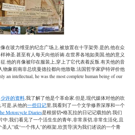
雕像在玻力维亚的纪念广场上,被放置在十字架旁.是的,他在众
样神圣.甚至有人每天向他祈祷.在世界各地如美国,他的意义
征.他的肖像被印在服装上,穿上了它代表着反叛.有关他的音
治人物象前南非总统曼德拉都向他致敬.法国哲学家萨特评价他
ntellectual, he was the most complete human being of our
了
少许的资料
,我了解了他是个革命家.但是,现代媒体对他的吹
.可是,从他的
一些日记
里,我看到了一个文学修养深厚和一个
he Motorcycle Diaries
是根据切•格瓦拉的日记记载拍的.我们
影片中,我们看见了一个活生生的青年,非常亲切,非常生活化.且
一个圣人”或“一个伟人”的框架,欣赏导演为我们述说的一个青