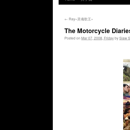
←
Ray«灵魂歌王»
The Motorcycle Dia
Posted on
Mar 07, 2008, Friday
by
Siaw 