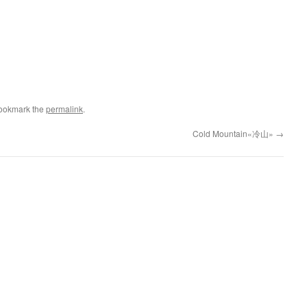
Bookmark the
permalink
.
Cold Mountain«冷山»
→