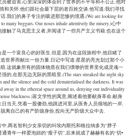
党员被迫害,心里深深的体会到了世界的不平等和不公正.他对
情和关怀.他们跟社会最下层的老百姓交谈.他写道:我们寻找
的鼻子专注的吸进那悲惨的境遇.(We are looking for
k to many beggars. Our noses inhale attentively the misery.)心中
他接触了马克思主义者,并阅读了一些共产主义书籍.也在这个
会是一个富良心的好医生.但是,因为在这段旅程中,他目睹了
改造世界而献出一份力量.日记中写道:星星的亮光划过那个小
黑暗.这就象所有的固体物质在我们缥缈的世界里化成灵魂一
边无际的黑暗里.(The stars streaked the night sky
wn and the silence and the cold dematerialised the darkness. It was
ited away in the ethereal space around us, denying our individuality
 in the immense blackness.)富文学性的寓意,阐述着他要献身革命,献身
生日当天,凭着一股傻劲,他跳进河里,从医务人员领地的一岸,
脱离自己的有产阶级身份,投向无产阶级大众中去.
.影片中,两名智利少女亲切的叫埃内斯托和格拉纳多为“胖子
普通青年一样爱泡妞的“瘦子切”,后来就成了赫赫有名的“切•