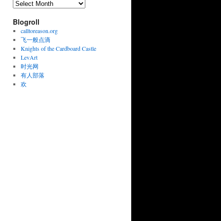
Archives
Blogroll
calltoreason.org
飞一般点滴
Knights of the Cardboard Castle
LevArt
时光网
有人部落
欢