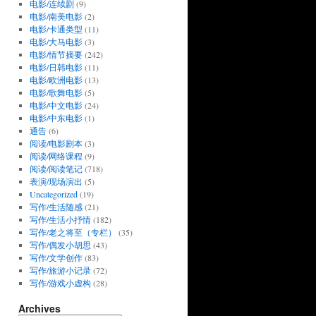
电影/连续剧
(9)
电影/南美电影
(2)
电影/卡通类型
(11)
电影/大马电影
(3)
电影/情节摘要
(242)
电影/日韩电影
(11)
电影/欧洲电影
(13)
电影/歌舞电影
(5)
电影/中文电影
(24)
电影/中东电影
(1)
通告
(6)
阅读/电影剧本
(3)
阅读/网络课程
(9)
阅读/阅读笔记
(718)
表演/现场演出
(5)
Uncategorized
(19)
写作/生活随感
(21)
写作/生活小抒情
(182)
写作/老之将至（专栏）
(35)
写作/偶发小胡思
(43)
写作/文学创作
(83)
写作/旅游小记录
(72)
写作/游戏小虚构
(28)
Archives