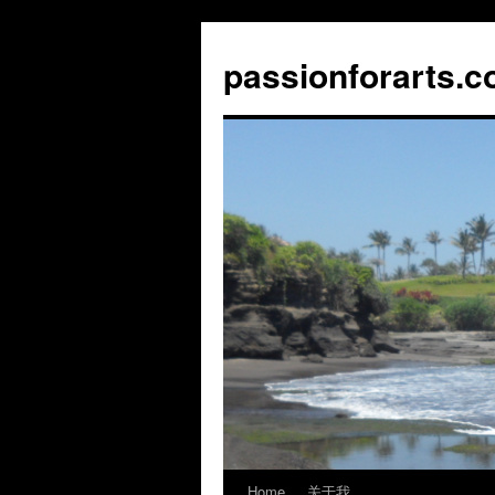
Skip
to
passionforarts.
content
Home
关于我